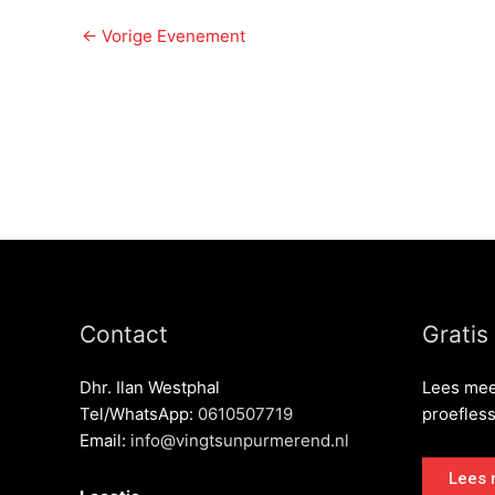
←
Vorige Evenement
Contact
Gratis
Dhr. Ilan Westphal
Lees mee
Tel/WhatsApp:
0610507719
proefles
Email:
info@vingtsunpurmerend.nl
Lees 