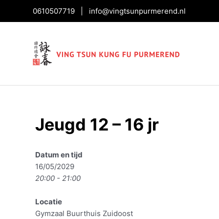
0610507719
|
info@vingtsunpurmerend.nl
Jeugd 12 – 16 jr
Bericht
navigatie
Datum en tijd
16/05/2029
20:00 - 21:00
Locatie
Gymzaal Buurthuis Zuidoost