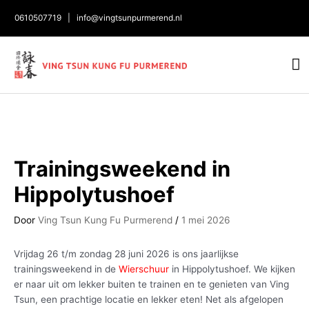
0610507719
|
info@vingtsunpurmerend.nl
H
Bericht
navigatie
Trainingsweekend in
Hippolytushoef
Door
Ving Tsun Kung Fu Purmerend
/
1 mei 2026
Vrijdag 26 t/m zondag 28 juni 2026 is ons jaarlijkse
trainingsweekend in de
Wierschuur
in Hippolytushoef. We kijken
er naar uit om lekker buiten te trainen en te genieten van Ving
Tsun, een prachtige locatie en lekker eten! Net als afgelopen