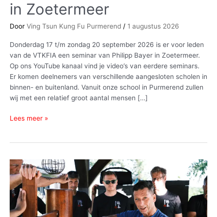
in Zoetermeer
Philipp
Bayer
Door
Ving Tsun Kung Fu Purmerend
/
1 augustus 2026
in
Zoetermeer
Donderdag 17 t/m zondag 20 september 2026 is er voor leden
van de VTKFIA een seminar van Philipp Bayer in Zoetermeer.
Op ons YouTube kanaal vind je video’s van eerdere seminars.
Er komen deelnemers van verschillende aangesloten scholen in
binnen- en buitenland. Vanuit onze school in Purmerend zullen
wij met een relatief groot aantal mensen […]
Lees meer »