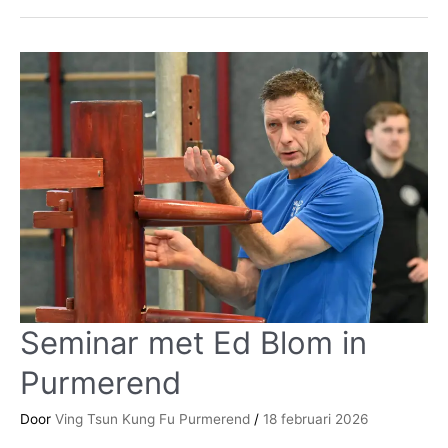
Seminar met Ed Blom in
Seminar
met
Purmerend
Ed
Blom
Door
Ving Tsun Kung Fu Purmerend
/
18 februari 2026
in
Purmerend