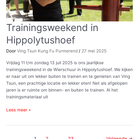
Trainingsweekend in
Trainingsweekend
in
Hippolytushoef
Hippolytushoef
Door
Ving Tsun Kung Fu Purmerend
/
27 mei 2025
Vrijdag 11 t/m zondag 13 juli 2025 is ons jaarlijkse
trainingsweekend in de Wierschuur in Hippolytushoef. We kijken
er naar uit om lekker buiten te trainen en te genieten van Ving
Tsun, een prachtige locatie en lekker eten! Net als afgelopen
jaren is er ruimte om binnen- en buiten te trainen. Al het
trainingsmateriaal uit
Lees meer »
1
2
…
23
Volgende
→