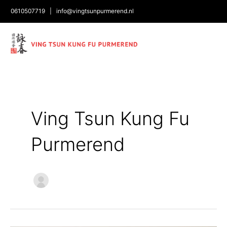
0610507719
|
info@vingtsunpurmerend.nl
Bericht
paginering
Ving Tsun Kung Fu
Purmerend