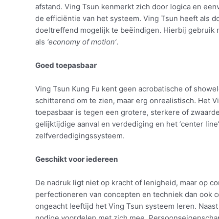
afstand. Ving Tsun kenmerkt zich door logica en ee
de efficiëntie van het systeem. Ving Tsun heeft als 
doeltreffend mogelijk te beëindigen. Hierbij gebrui
als
‘economy of motion’
.
Goed toepasbaar
Ving Tsun Kung Fu kent geen acrobatische of showel
schitterend om te zien, maar erg onrealistisch. Het 
toepasbaar is tegen een grotere, sterkere of zwaard
gelijktijdige aanval en verdediging en het ‘center lin
zelfverdedigingssysteem.
Geschikt voor iedereen
De nadruk ligt niet op kracht of lenigheid, maar op c
perfectioneren van concepten en techniek dan ook ce
ongeacht leeftijd het Ving Tsun systeem leren. Naas
nodige voordelen met zich mee. Persoonseigenschapp