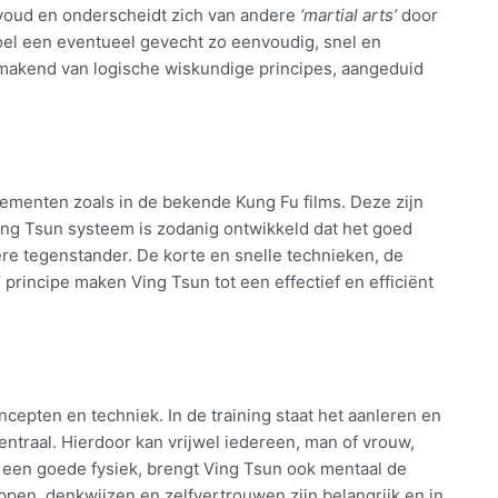
nvoud en onderscheidt zich van andere
‘martial arts’
door
doel een eventueel gevecht zo eenvoudig, snel en
k makend van logische wiskundige principes, aangeduid
ementen zoals in de bekende Kung Fu films. Deze zijn
Ving Tsun systeem is zodanig ontwikkeld dat het goed
ere tegenstander. De korte en snelle technieken, de
e’ principe maken Ving Tsun tot een effectief en efficiënt
oncepten en techniek. In de training staat het aanleren en
ntraal. Hierdoor kan vrijwel iedereen, man of vrouw,
t een goede fysiek, brengt Ving Tsun ook mentaal de
en, denkwijzen en zelfvertrouwen zijn belangrijk en in