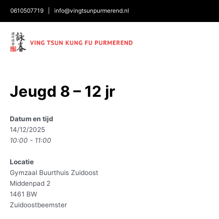
0610507719
|
info@vingtsunpurmerend.nl
Bericht
Jeugd 8 – 12 jr
navigatie
Datum en tijd
14/12/2025
10:00 - 11:00
Locatie
Gymzaal Buurthuis Zuidoost
Middenpad 2
1461 BW
Zuidoostbeemster