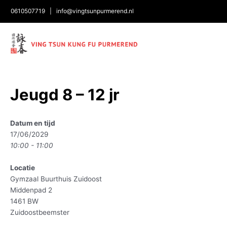
0610507719
|
info@vingtsunpurmerend.nl
Bericht
Jeugd 8 – 12 jr
navigatie
Datum en tijd
17/06/2029
10:00 - 11:00
Locatie
Gymzaal Buurthuis Zuidoost
Middenpad 2
1461 BW
Zuidoostbeemster