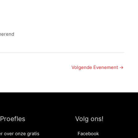
merend
Volgende Evenement
→
 Proefles
Volg ons!
r over onze gratis
Facebook