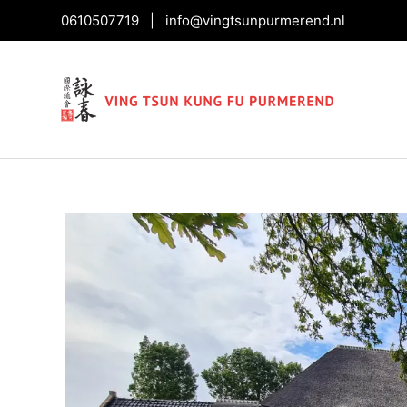
0610507719
|
info@vingtsunpurmerend.nl
Bericht
navigatie