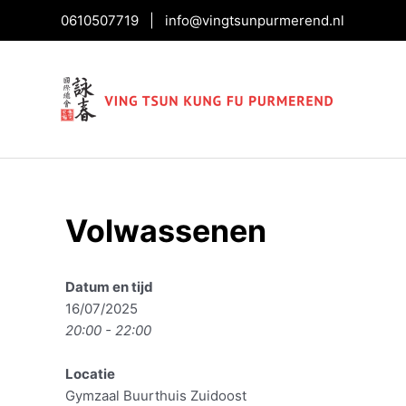
0610507719
|
info@vingtsunpurmerend.nl
Volwassenen
Bericht
navigatie
Datum en tijd
16/07/2025
20:00 - 22:00
Locatie
Gymzaal Buurthuis Zuidoost