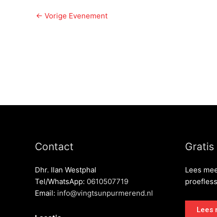
←
Vorige Evenement
Contact
Gratis
Dhr. Ilan Westphal
Lees mee
Tel/WhatsApp:
0610507719
proefles
Email:
info@vingtsunpurmerend.nl
Lees 