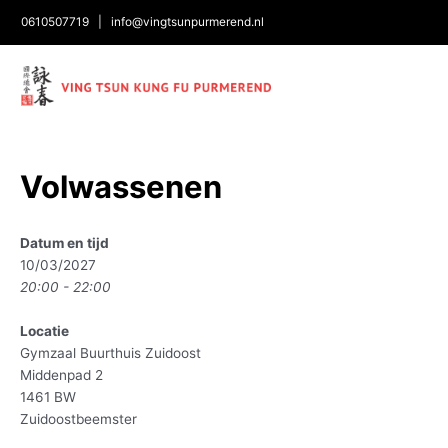
0610507719
|
info@vingtsunpurmerend.nl
Bericht
Volwassenen
navigatie
Datum en tijd
10/03/2027
20:00 - 22:00
Locatie
Gymzaal Buurthuis Zuidoost
Middenpad 2
1461 BW
Zuidoostbeemster